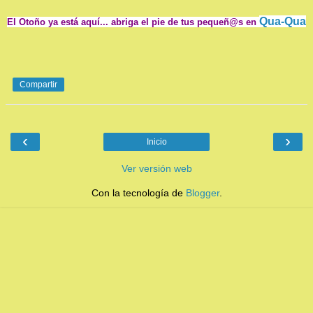
Qua-Qua
El Otoño ya está aquí... abriga el pie de tus pequeñ@s en
Compartir
‹
›
Inicio
Ver versión web
Con la tecnología de
Blogger
.