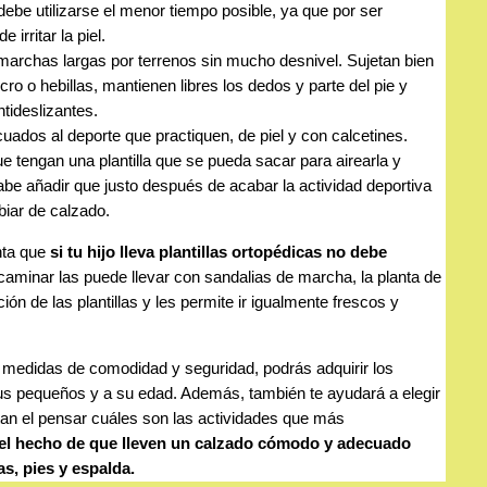
debe utilizarse el menor tiempo posible, ya que por ser
 irritar la piel.
marchas largas por terrenos sin mucho desnivel. Sujetan bien
lcro o hebillas, mantienen libres los dedos y parte del pie y
ntideslizantes.
cuados al deporte que practiquen, de piel y con calcetines.
tengan una plantilla que se pueda sacar para airearla y
be añadir que justo después de acabar la actividad deportiva
biar de calzado.
nta que
si tu hijo lleva plantillas ortopédicas no debe
 caminar las puede llevar con sandalias de marcha, la planta de
ión de las plantillas y les permite ir igualmente frescos y
 medidas de comodidad y seguridad, podrás adquirir los
us pequeños y a su edad. Además, también te ayudará a elegir
tan el pensar cuáles son las actividades que más
el hecho de que lleven un calzado cómodo y adecuado
as, pies y espalda.