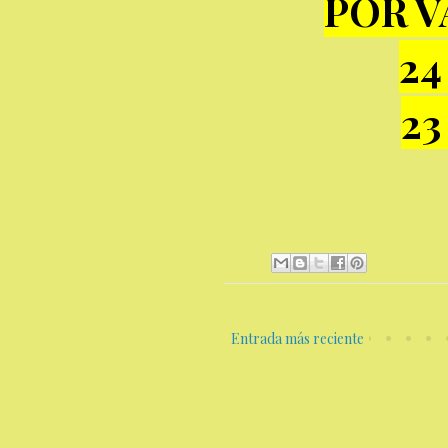
POR V
24
23
Entrada más reciente