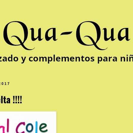
2017
ta !!!!